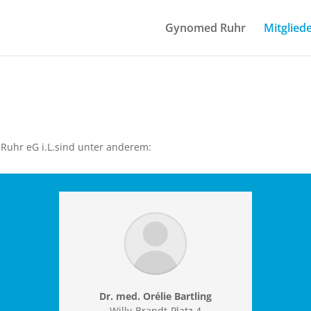
Gynomed Ruhr
Mitglied
Ruhr eG i.L.sind unter anderem:
Dr. med. Orélie Bartling
Willy-Brandt-Platz 4