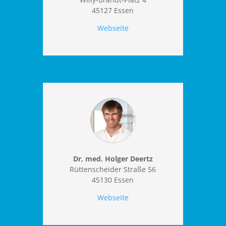
45127 Essen
Webseite
Dr, med. Holger Deertz
Rüttenscheider Straße 56
45130 Essen
Webseite