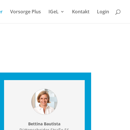
er
Vorsorge Plus
IGeL
Kontakt
Login
Bettina Bautista
Rüttenscheider Straße 56